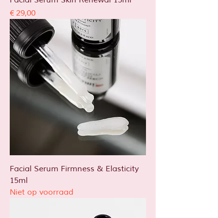
Facial Serum Skin Renewal 15ml
Prijs
€ 29,00
Facial Serum Firmness & Elasticity
15ml
Niet op voorraad