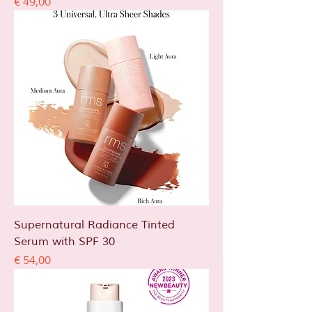
Prijs
€ 49,00
Supernatural Radiance Tinted
Serum with SPF 30
Prijs
€ 54,00