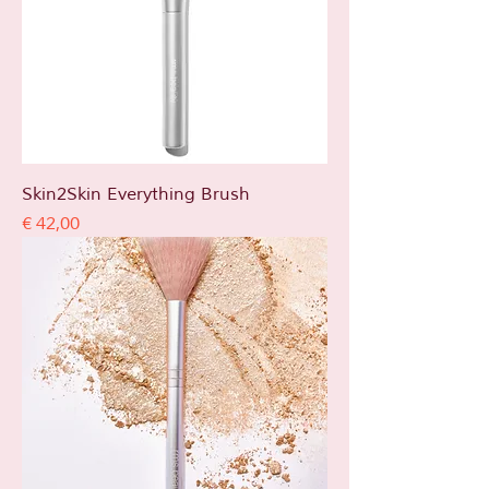
Skin2Skin Everything Brush
Prijs
€ 42,00