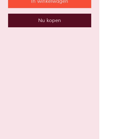
In winkelwagen
Nu kopen
Sta je al op
de lijst?
Schrijf je hier in voor leuke tips en
acties!