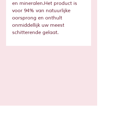
en mineralen.Het product is
voor 94% van natuurlijke
oorsprong en onthult
onmiddellijk uw meest
schitterende gelaat.
Sta je al op
de lijst?
Schrijf je hier in voor leuke tips en
acties!