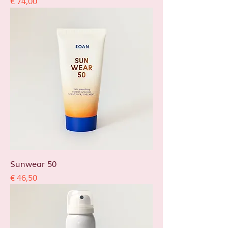
Prijs
€ 74,00
Sunwear 50
Prijs
€ 46,50