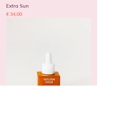
Extra Sun
Prijs
€ 34,00
Golden Hour
Prijs
€ 59,00