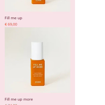
Fill me up
Prijs
€ 69,00
Fill me up more