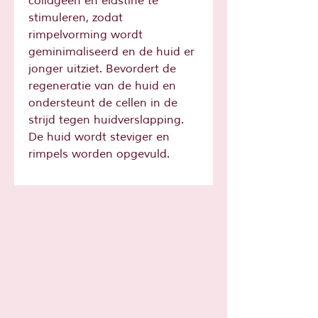
collageen en elastine te
stimuleren, zodat
rimpelvorming wordt
geminimaliseerd en de huid er
jonger uitziet. Bevordert de
regeneratie van de huid en
ondersteunt de cellen in de
strijd tegen huidverslapping.
De huid wordt steviger en
rimpels worden opgevuld.
Sta je al op
de lijst?
Schrijf je hier in voor leuke tips en
acties!