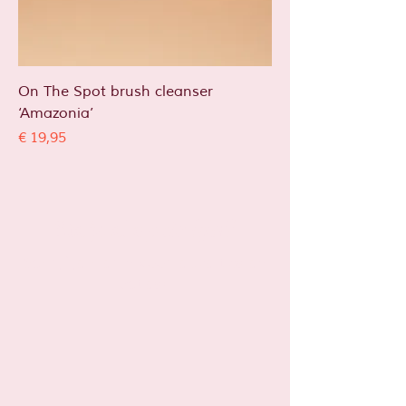
On The Spot brush cleanser
‘Amazonia’
Prijs
€ 19,95
Sta je al op
de lijst?
Schrijf je hier in voor leuke tips en
acties!