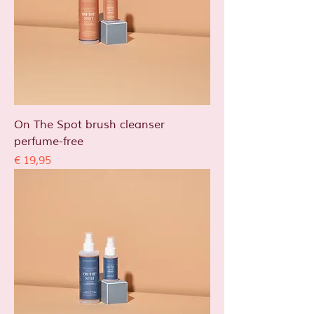
On The Spot brush cleanser
perfume-free
Prijs
€ 19,95