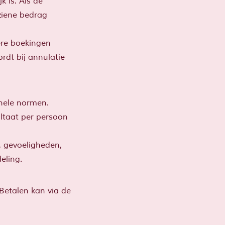
k is. Als de
ziene bedrag
ere boekingen
rdt bij annulatie
onele normen.
ultaat per persoon
n, gevoeligheden,
eling.
 Betalen kan via de