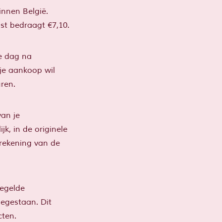
innen België.
st bedraagt €7,10.
e dag na
 je aankoop wil
ren.
an je
, in de originele
 rekening van de
egelde
oegestaan. Dit
cten.