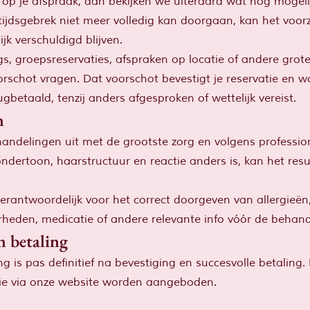
 op je afspraak, dan bekijken we uiteraard wat nog mogelij
ijdsgebrek niet meer volledig kan doorgaan, kan het voor
ijk verschuldigd blijven.
gs, groepsreservaties, afspraken op locatie of andere grot
schot vragen. Dat voorschot bevestigt je reservatie en wo
rugbetaald, tenzij anders afgesproken of wettelijk vereist.
n
andelingen uit met de grootste zorg en volgens professi
ndertoon, haarstructuur en reactie anders is, kan het res
f verantwoordelijk voor het correct doorgeven van allergieë
heden, medicatie of andere relevante info vóór de behand
n betaling
ng is pas definitief na bevestiging en succesvolle betaling.
e via onze website worden aangeboden.