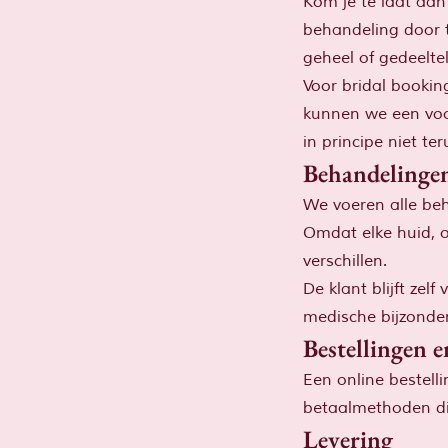
Kom je te laat aan
behandeling door t
geheel of gedeeltel
Voor bridal bookin
kunnen we een voor
in principe niet te
Behandelinge
We voeren alle beh
Omdat elke huid, o
verschillen.
De klant blijft zel
medische bijzonder
Bestellingen e
Een online bestelli
betaalmethoden di
Levering