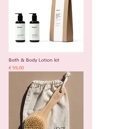
Bath & Body Lotion kit
Prijs
€ 59,00