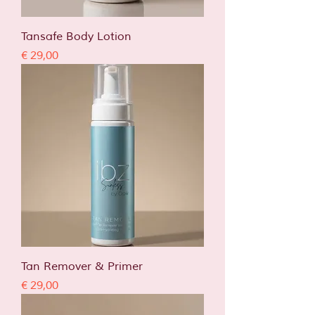
Tansafe Body Lotion
Prijs
€ 29,00
Tan Remover & Primer
Prijs
€ 29,00