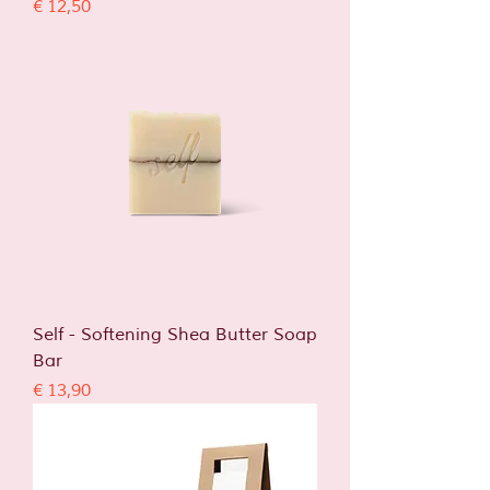
Prijs
€ 12,50
Self - Softening Shea Butter Soap
Bar
Prijs
€ 13,90