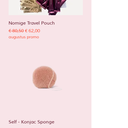
Nomige Travel Pouch
Normale prijs
Verkoopprijs
€ 80,50
€ 62,00
augustus promo
Self - Konjac Sponge