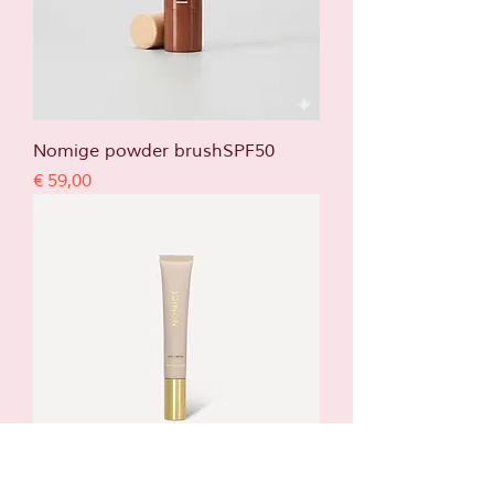
Nomige powder brushSPF50
Prijs
€ 59,00