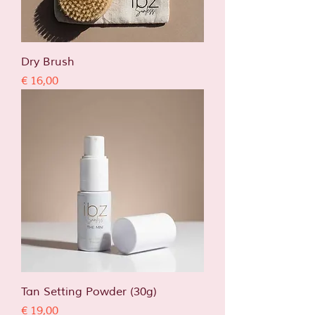
Dry Brush
Prijs
€ 16,00
Tan Setting Powder (30g)
Prijs
€ 19,00