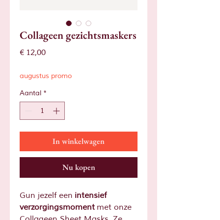
Collageen gezichtsmaskers
Prijs
€ 12,00
augustus promo
Aantal
*
In winkelwagen
Nu kopen
Gun jezelf een
intensief
verzorgingsmoment
met onze
Collageen Sheet Masks. Ze