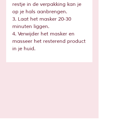
restje in de verpakking kan je
op je hals aanbrengen.
3. Laat het masker 20-30
minuten liggen.
4. Verwijder het masker en
masseer het resterend product
in je huid.
Sta je al op
de lijst?
Schrijf je hier in voor leuke tips en
acties!