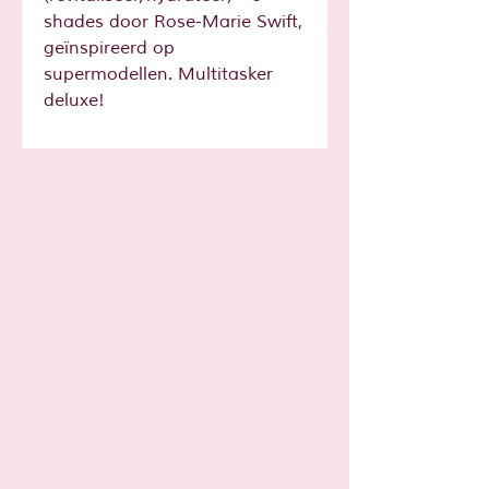
shades door Rose-Marie Swift,
geïnspireerd op
supermodellen. Multitasker
deluxe!
Sta je al op
de lijst?
Schrijf je hier in voor leuke tips en
acties!