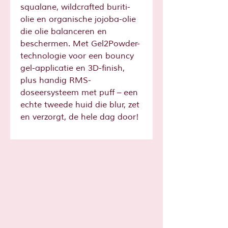
squalane, wildcrafted buriti-
olie en organische jojoba-olie
die olie balanceren en
beschermen. Met Gel2Powder-
technologie voor een bouncy
gel-applicatie en 3D-finish,
plus handig RMS-
doseersysteem met puff – een
echte tweede huid die blur, zet
en verzorgt, de hele dag door!
Sta je al op
de lijst?
Schrijf je hier in voor leuke tips en
acties!