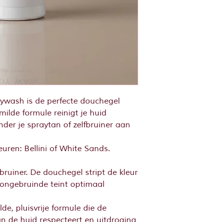
ywash is de perfecte douchegel
milde formule reinigt je huid
nder je spraytan of zelfbruiner aan
geuren: Bellini of White Sands.
lfbruiner. De douchegel stript de kleur
zongebruinde teint optimaal
lde, pluisvrije formule die de
an de huid respecteert en uitdroging