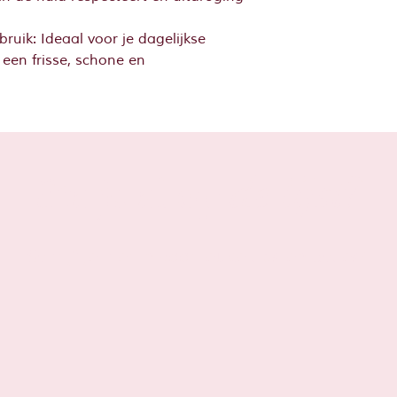
bruik: Ideaal voor je dagelijkse
 een frisse, schone en
Sta je al op
de lijst?
Schrijf je hier in voor leuke tips en acties!