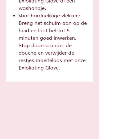
Exfoliating Glove of een
washandje.
Voor hardnekkige vlekken:
Breng het schuim aan op de
huid en laat het tot 5
minuten goed inwerken.
Stap daarna onder de
douche en verwijder de
restjes moeiteloos met onze
Exfoliating Glove.
Sta je al op
de lijst?
Schrijf je hier in voor leuke tips en
acties!