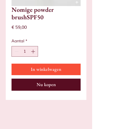
Nomige powder
brushSPF50
Prijs
€ 59,00
Aantal
*
In winkelwagen
Nu kopen
Sta je al op
de lijst?