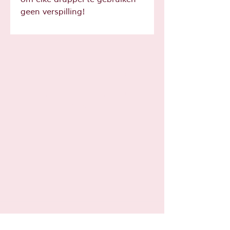
geen verspilling!​
Sta je al op
de lijst?
Schrijf je hier in voor leuke tips en
acties!
Contact