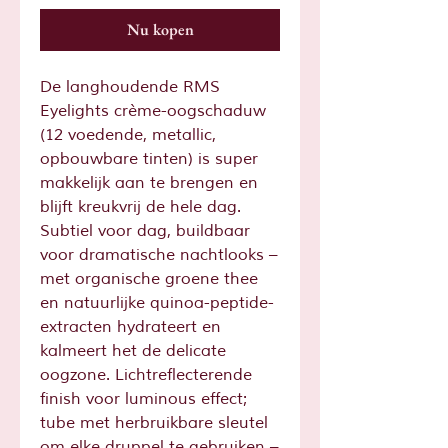
Nu kopen
De langhoudende RMS
Eyelights crème-oogschaduw
(12 voedende, metallic,
opbouwbare tinten) is super
makkelijk aan te brengen en
blijft kreukvrij de hele dag.
Subtiel voor dag, buildbaar
voor dramatische nachtlooks –
met organische groene thee
en natuurlijke quinoa-peptide-
extracten hydrateert en
kalmeert het de delicate
oogzone. Lichtreflecterende
finish voor luminous effect;
tube met herbruikbare sleutel
om elke druppel te gebruiken –