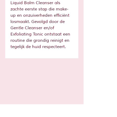
Liquid Balm Cleanser als
zachte eerste stap die make-
up en onzuiverheden efficiënt
losmaakt. Gevolgd door de
Gentle Cleanser en/of
Exfoliating Tonic ontstaat een
routine die grondig reinigt en
tegelijk de huid respecteert.
Sta je al op
de lijst?
Schrijf je hier in voor leuke tips en
acties!