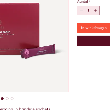
Aantal
*
In winkelwagen
herming in handige sachets.