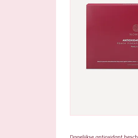
Dagelijkse antioxidant besc