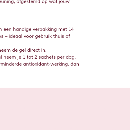
teuning, afgestemd op wat jouw
in een handige verpakking met 14
s – ideaal voor gebruik thuis of
eem de gel direct in.
el neem je 1 tot 2 sachets per dag.
minderde antioxidant-werking, dan
Sta je al op
de lijst?
Schrijf je hier in voor leuke tips en acties!