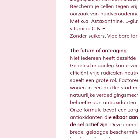
Bescherm je cellen tegen vrij
oorzaak van huidveroudering
Met o.a. Astaxanthine, L-gl
vitamine C & E.
Zonder suikers. Vloeibare fo
The future of anti-aging
Niet iedereen heeft dezelfde
Genetische aanleg kan ervoo
efficiënt vrije radicalen neutr
speelt een grote rol. Factore
wonen in een drukke stad met
natuurlijke verdedigingsmec
behoefte aan antioxidanten
Onze formule bevat een zor
antioxidanten die
elkaar aan
de cel actief zijn
. Deze compl
brede, gelaagde bescherming